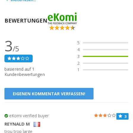
BEWERTUNGEN
3
5
/5
4
3
2
basierend auf
1
1
Kundenbewertungen
EIGENEN KOMMENTAR VERFASSEN!
eKomi verified buyer
3
REYNALD M
trou trop large