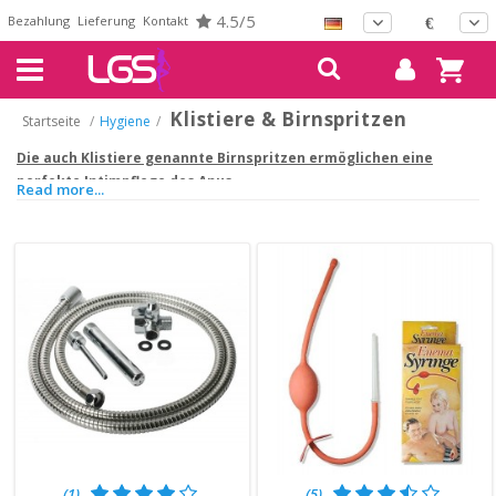
4.5/5
Bezahlung
Lieferung
Kontakt
€
Klistiere & Birnspritzen
Startseite
/
Hygiene
/
Die auch Klistiere genannte Birnspritzen ermöglichen eine
perfekte Intimpflege des Anus.
Read more...
Sie können sich mit diesen Klistieren vaginal oder anal gründlich reinigen
(1)
(5)