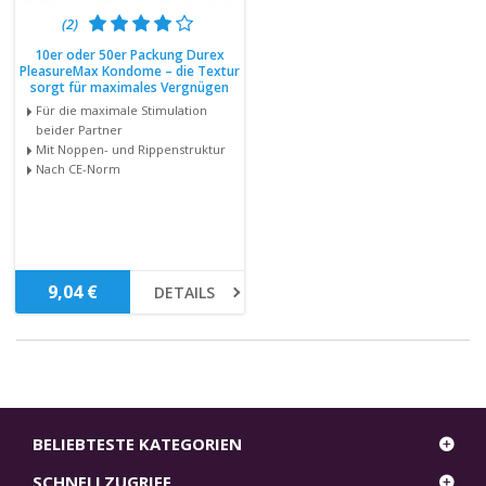
(2)
10er oder 50er Packung Durex
PleasureMax Kondome – die Textur
sorgt für maximales Vergnügen
Für die maximale Stimulation
beider Partner
Mit Noppen- und Rippenstruktur
Nach CE-Norm
9,04 €
DETAILS
BELIEBTESTE KATEGORIEN
SCHNELLZUGRIFF