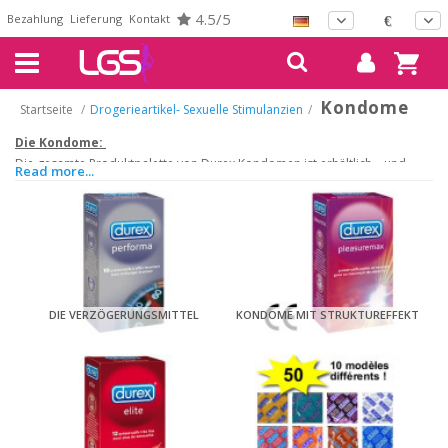
4.5/5
Bezahlung
Lieferung
Kontakt
€
Kondome
Startseite
/
Drogerieartikel- Sexuelle Stimulanzien
/
Die Kondome:
Die gesamte Produktpalette von Durex Kondomen ist erhältlich – und
Read more...
viele mehr!
Verzögernde, mit Struktureffekt, Ultradünne, Maßgeschneiderte,
Parfümierte, Latexfreie
DIE VERZÖGERUNGSMITTEL
KONDOME MIT STRUKTUREFFEKT