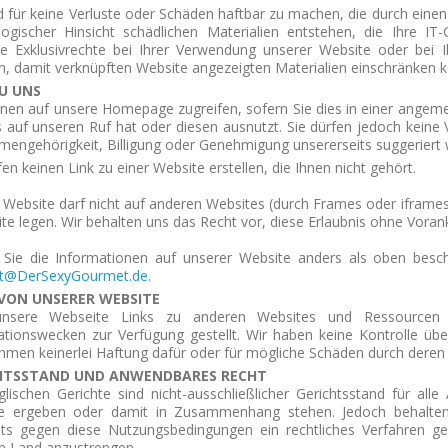
d für keine Verluste oder Schäden haftbar zu machen, die durch einen 
logischer Hinsicht schädlichen Materialien entstehen, die Ihre I
ge Exklusivrechte bei Ihrer Verwendung unserer Website oder
bei 
n, damit verknüpften Website angezeigten Materialien einschränken 
ZU UNS
nnen auf unsere Homepage zugreifen, sofern Sie dies in einer ange
s auf unseren Ruf hat oder diesen ausnutzt. Sie dürfen jedoch keine V
engehörigkeit,
Billigung oder Genehmigung unsererseits suggeriert w
fen keinen Link zu einer Website erstellen, die Ihnen nicht gehört.
Website darf nicht auf anderen Websites (durch Frames oder iframes)
ite legen.
Wir behalten uns das Recht vor, diese Erlaubnis ohne Vora
n Sie die Informationen auf unserer Website anders als oben besc
t@DerSexyGourmet.de
.
 VON UNSERER WEBSITE
unsere Webseite Links zu anderen Websites und Ressourcen 
ationswecken zur Verfügung gestellt. Wir haben keine Kontrolle üb
hmen keinerlei Haftung dafür oder für mögliche Schäden
durch deren
HTSSTAND UND ANWENDBARES RECHT
glischen Gerichte sind nicht-ausschließlicher Gerichtsstand für al
e ergeben oder damit in Zusammenhang stehen. Jedoch behalten 
eits gegen diese Nutzungsbedingungen ein rechtliches Verfahren 
n Land anzustrengen.