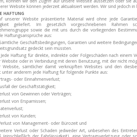
en, können wir den Zugriff auf unsere Website aussetzen oder sie a
erer Website können jederzeit aktualisiert werden. Wir sind jedoch in k
E HAFTUNG
f unserer Website präsentierte Material wird ohne jede Garantie,
gkeit geliefert.
Im gesetzlich vorgeschriebenen Rahmen sch
ehmensgruppe sowie die mit uns durch die vorliegenden Bestimmun
de Haftungsansprüche aus:
Sämtliche Geschäftsbedingungen, Garantien und weitere Bedingung
eitsgrundsatz gedeckt sein müssten.
Jede Haftung für direkte, indirekte oder Folgeschäden nach einem
r Website oder in Verbindung mit deren Benutzung, mit der nicht m
r Website, sämtlicher damit verknüpften Websites und den diesbe
t unter anderem jede Haftung für folgende Punkte aus:
rtrags- oder Einnahmenverlust;
usfall der Geschäftstätigkeit;
erlust von Gewinnen oder Verträgen;
erlust von Ersparnissen;
atenverlust;
erlust von Kunden;
Verlust von Management- oder Bürozeit und
weitere Verlust oder Schaden jedweder Art, unbesehen des Eintreten
 (einschließlich der Fahrlässigkeit), eine Vertragsverletzung oder