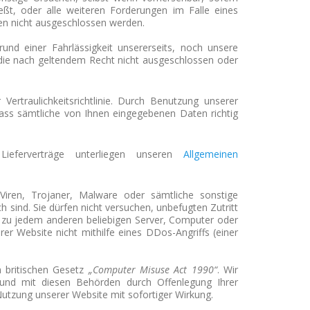
ießt, oder
alle weiteren Forderungen im Falle eines
ien nicht ausgeschlossen werden.
nd einer Fahrlässigkeit unsererseits, noch unsere
 die nach geltendem Recht nicht ausgeschlossen oder
Vertraulichkeitsrichtlinie. Durch Benutzung unserer
dass sämtliche von Ihnen eingegebenen Daten richtig
ieferverträge unterliegen unseren
Allgemeinen
Viren, Trojaner, Malware oder sämtliche sonstige
ch sind.
Sie dürfen nicht versuchen, unbefugten Zutritt
r zu jedem anderen beliebigen Server, Computer oder
rer Website nicht mithilfe eines DDos-Angriffs (einer
 britischen Gesetz
„Computer Misuse Act 1990“
.
Wir
und mit diesen Behörden durch Offenlegung Ihrer
 Nutzung unserer Website mit sofortiger Wirkung.