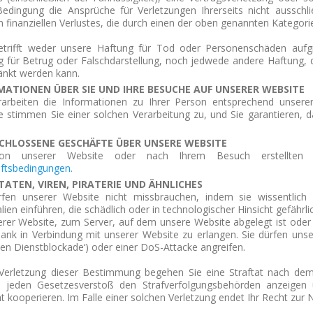
Bedingung die Ansprüche für Verletzungen Ihrerseits nicht ausschl
n finanziellen Verlustes, die durch einen der oben genannten Kategor
etrifft weder unsere Haftung für Tod oder Personenschäden aufgru
g für Betrug oder Falschdarstellung, noch jedwede andere Haftung,
änkt werden kann.
MATIONEN ÜBER SIE UND IHRE BESUCHE AUF UNSERER WEBSITE
rarbeiten die Informationen zu Ihrer Person entsprechend unserer 
e stimmen Sie einer solchen Verarbeitung zu, und Sie garantieren, 
CHLOSSENE GESCHÄFTE ÜBER UNSERE WEBSITE
on unserer Website oder nach Ihrem Besuch erstellten L
ftsbedingungen.
TATEN, VIREN, PIRATERIE UND ÄHNLICHES
rfen unserer Website nicht missbrauchen, indem sie wissentlich 
lien einführen, die schädlich oder in technologischer Hinsicht gefährli
erer Website, zum Server, auf dem unsere Website abgelegt ist ode
ank in Verbindung mit unserer Website zu erlangen.
Sie dürfen unse
lten Dienstblockade‘) oder einer DoS-Attacke angreifen.
Verletzung dieser Bestimmung begehen Sie eine Straftat nach dem
 jeden Gesetzesverstoß den Strafverfolgungsbehörden anzeigen 
ät kooperieren.
Im Falle einer solchen Verletzung endet Ihr Recht zur