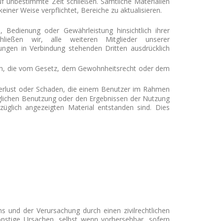
uf unbestimmte Zeit schließen.
Sämtliche Materialien
einer Weise verpflichtet, Bereiche zu aktualisieren.
 Bedienung oder Gewährleistung hinsichtlich ihrer
ließen wir, alle weiteren Mitglieder unserer
gen in Verbindung stehenden Dritten ausdrücklich
en, die vom Gesetz, dem Gewohnheitsrecht oder dem
 Verlust oder Schaden, die einem Benutzer im Rahmen
öglichen Benutzung oder den Ergebnissen der Nutzung
züglich angezeigten Material entstanden sind.
Dies
s und der Verursachung durch einen zivilrechtlichen
 sonstige Ursachen, selbst wenn vorhersehbar, sofern