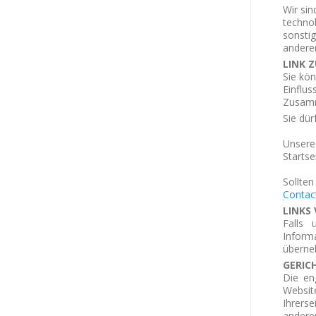
Wir sin
techno
sonsti
andere
LINK 
Sie kö
Einflus
Zusamm
Sie dür
Unsere 
Startse
Sollte
Contac
LINKS
Falls 
Inform
überne
GERIC
Die en
Websit
Ihrers
andere