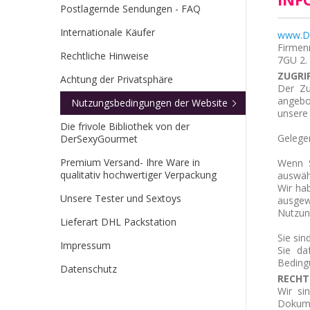
Postlagernde Sendungen - FAQ
Internationale Käufer
www.D
Firmen
Rechtliche Hinweise
7GU
2.
ZUGRI
Achtung der Privatsphäre
Der Zu
angebo
Nutzungsbedingungen der Website
unsere 
Die frivole Bibliothek von der
Gelege
DerSexyGourmet
Premium Versand- Ihre Ware in
Wenn S
qualitativ hochwertiger Verpackung
auswähl
Wir ha
Unsere Tester und Sextoys
ausgew
Nutzun
Lieferart DHL Packstation
Sie sin
Impressum
Sie da
Beding
Datenschutz
RECHT
Wir si
Dokume