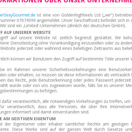
erSexyGourmet.de
ist eine von Goldenhighheels Ltd („wir“) betrieb
nummer 07074599 angemeldet. Unser Geschäftssitz befindet sich in 
Wir sind ein ‚Limited‘-Unternehmen (ähnlich der deutschen GmbH).
FF AUF UNSERER WEBSITE
griff auf unsere Website ist zeitlich begrenzt gestattet. Wir be
tene Dienstleistung ohne Vorankündigung einzustellen oder zu ändern
Website jederzeit oder während eines beliebigen Zeitraums aus belieb
ntlich können wir Benutzern den Zugriff auf bestimmte Teile unserer
ie im Rahmen unserer Sicherheitsvorkehrungen eine Benutzerken
en oder erhalten, so müssen sie diese Informationen als vertraulich 
ben das Recht, jede Benutzerkennung oder jedes Passwort jederzeit
ählt wurde oder von uns zugewiesen wurde, falls Sie es unserer Me
gsbestimmungen zu befolgen.
d dafür verantwortlich, alle notwendigen Vorkehrungen zu treffen, u
für verantwortlich, dass alle Personen, die über Ihre Internetve
ungen informiert und damit einverstanden sind.
E AM GEISTIGEN EIGENTUM
nd der Eigentümer oder Inhaber sämtlicher Rechte am geistigen 
nte. Diese Werke sind auf der ganzen Welt durch Gesetze und V