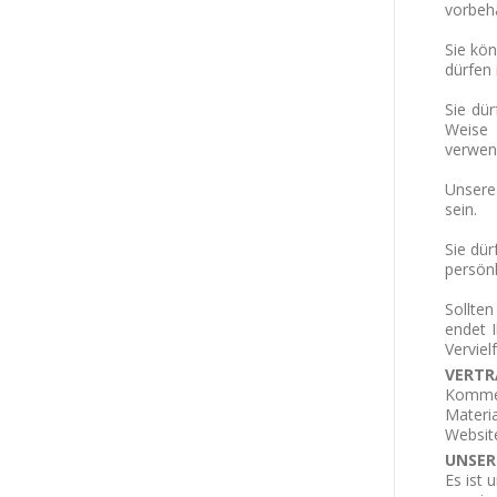
vorbeha
Sie kö
dürfen
Sie dü
Weise 
verwen
Unsere
sein.
Sie dür
persön
Sollten
endet 
Vervie
VERTR
Kommen
Materia
Website
UNSER
Es ist 