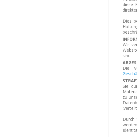
diese 
direkte
Dies b
Haftun
beschr
INFOR
Wir ve
Websit
sind.
ABGES
Die v
Geschä
STRAF
Sie dü
Materia
zu uns
Datenb
‚vertei
Durch 
werden
Identit