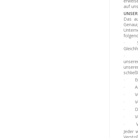
erweis
auf uns
UNSER
Das au
Genaui
Untern
folgen
·
Gleichh
·
unsere
unsere
schließ
E
·
A
·
V
·
V
·
D
·
V
·
·
Jeder 
Verstoß