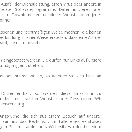
Ausfall der Dienstleistung, einen Virus oder andere in
T-Geräte, Softwareprogramme, Daten infizieren oder
Ihrem Download der auf dieser Website oder jeder
können.
messenen und rechtmäßigen Weise machen, die keinen
erbindung in einer Weise erstellen, dass eine Art der
ird, die nicht besteht.
 eingebettet werden. Sie dürfen nur Links auf unsere
nkündigung aufzuheben.
hrieben nutzen wollen, so wenden Sie sich bitte an
Dritter enthält, so werden diese Links nur zu
er den Inhalt solcher Websites oder Ressourcen. Wir
 Verwendung.
le Ansprüche, die sich aus einem Besuch auf unserer
wir uns das Recht vor, im Falle eines Verstoßes
gegen Sie im Lande Ihres Wohnsitzes oder in jedem