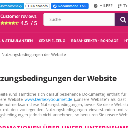
HILFE?
Te
L & STIMULANZIEN
SEXSPIELZEUG
BDSM-KERKER - BONDAGE
H
Nutzungsbedingungen der Website
zungsbedingungen der Website
Seite (und sämtliche sich darauf beziehende Dokumente) enthält fü
sere Website
www.DerSexyGourmet.de
(„unsere Website“) als Gast 
Sie aufmerksam diese Nutzungsbedingungen, bevor Sie diese Websit
ch mit den vorliegenden Nutzungsbedingungen einverstanden und ver
gsbedingungen jedoch nicht annehmen, so benutzen Sie unsere Websit
ORMATIONEN ÜBER UNSER UNTERNEHM