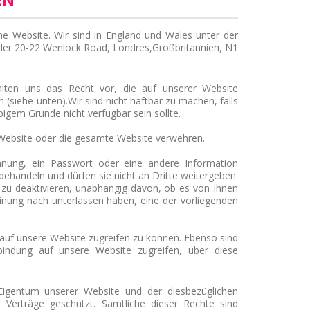
ene Website. Wir sind in England und Wales unter der
der
20-22 Wenlock Road, Londres,
Großbritannien
, N1
halten uns das Recht vor, die auf unserer Website
 (siehe unten).
Wir sind nicht haftbar zu machen, falls
igem Grunde nicht verfügbar sein sollte.
 Website oder die gesamte Website verwehren.
nung, ein Passwort oder eine andere Information
behandeln und dürfen sie nicht an Dritte weitergeben.
 zu deaktivieren, unabhängig davon, ob es von Ihnen
inung nach unterlassen haben, eine der vorliegenden
m auf unsere Website zugreifen zu können. Ebenso sind
rbindung auf unsere Website zugreifen, über diese
Eigentum unserer Website und der diesbezüglichen
erträge geschützt. Sämtliche dieser Rechte sind