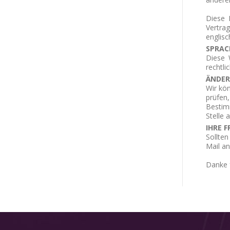
Diese 
Vertra
englisc
SPRAC
Diese 
rechtli
ÄNDE
Wir kö
prüfen
Bestim
Stelle 
IHRE 
Sollte
Mail a
Danke 