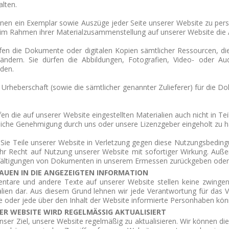
lten.
nnen ein Exemplar sowie Auszüge jeder Seite unserer Website zu per
 im Rahmen ihrer Materialzusammenstellung auf unserer Website die
rfen die Dokumente oder digitalen Kopien sämtlicher Ressourcen, die
ändern. Sie dürfen die Abbildungen, Fotografien, Video- oder Au
den.
 Urheberschaft (sowie die sämtlicher genannter Zulieferer) für die
fen die auf unserer Website eingestellten Materialien auch nicht in
liche Genehmigung durch uns oder unsere Lizenzgeber eingeholt zu h
 Sie Teile unserer Website in Verletzung gegen diese Nutzungsbeding
Ihr Recht auf Nutzung unserer Website mit sofortiger Wirkung. Auß
lfältigungen von Dokumenten in unserem Ermessen zurückgeben oder 
AUEN IN DIE ANGEZEIGTEN INFORMATION
tare und andere Texte auf unserer Website stellen keine zwingen
lien dar. Aus diesem Grund lehnen wir jede Verantwortung für das V
 oder jede über den Inhalt der Website informierte Person
haben kön
ER WEBSITE WIRD REGELMÄSSIG AKTUALISIERT
unser Ziel, unsere Website regelmäßig zu aktualisieren. Wir können die