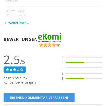
Größe:
45 cm Länge
30 cm Breite
Weiterlesen...
BEWERTUNGEN
2.5
5
/5
4
3
2
basierend auf
2
1
Kundenbewertungen
EIGENEN KOMMENTAR VERFASSEN!