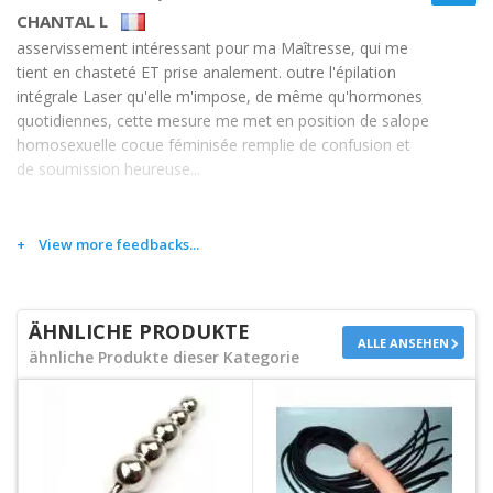
CHANTAL L
asservissement intéressant pour ma Maîtresse, qui me
tient en chasteté ET prise analement. outre l'épilation
intégrale Laser qu'elle m'impose, de même qu'hormones
quotidiennes, cette mesure me met en position de salope
homosexuelle cocue féminisée remplie de confusion et
de soumission heureuse...
View more feedbacks...
ÄHNLICHE PRODUKTE
ALLE ANSEHEN
ähnliche Produkte dieser Kategorie