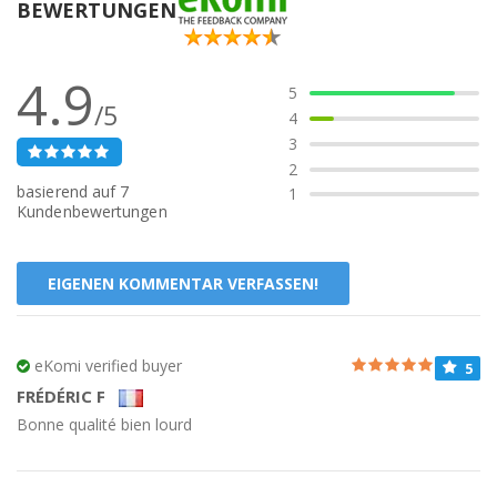
BEWERTUNGEN
Inklusive 1 Hängeschloss und 3 Schlüssel
14 cm Gesamtlänge
6 cm Einführlänge
4.9
Durchmesser der geschlossenen Blumenzwiebel: 4,5cm
5
Maximaler Durchmesser der geöffneten Blumenzwiebel
/5
4
6,8 cm
3
2
basierend auf
7
1
Kundenbewertungen
EIGENEN KOMMENTAR VERFASSEN!
eKomi verified buyer
5
FRÉDÉRIC F
Bonne qualité bien lourd