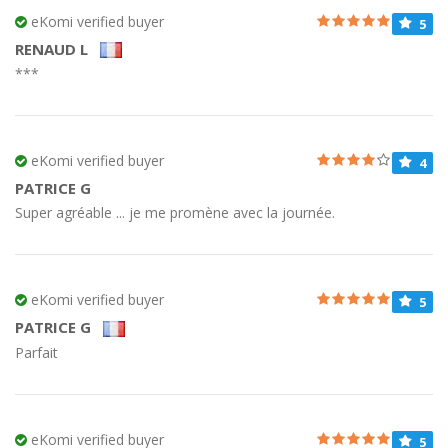
eKomi verified buyer
5
RENAUD L
***
eKomi verified buyer
4
PATRICE G
Super agréable ... je me promène avec la journée.
eKomi verified buyer
5
PATRICE G
Parfait
eKomi verified buyer
5