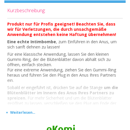
Kurzbeschreibung:
Produkt nur für Profis geeignet! Beachten Sie, dass
wir für Verletzungen, die durch unsachgemäße
Anwendung entstehen keine Haftung übernehmen!
Eine echte Intimbombe
, zum Einführen in den Anus, um
sich sanft dehnen zu lassen!
Für eine klassische Anwendung, lassen Sie den kleinen
Gummi-Ring, der die Blütenblätter davon abhält sich zu
öffnen, einfach stecken.
Für eine extreme Anwendung, ziehen Sie den Gummi-Ring
heraus und führen Sie den Plug in den Anus Ihres Partners
ein.
Sobald er eingeführt ist, drücken Sie auf die Stange
um die
Blütenblätter im Innern des Anus Ihres Partners zu
spreizen.
Für mehr Sicherheit und um die Blütenblätter
geöffnet zu lassen, verschließen sie den Plug am Ende der
Stange mit dem mitgelieferten Hängeschloss.
Weiterlesen...
++> Ihr Sklave wird explodieren vor Lust
Einzelheiten: