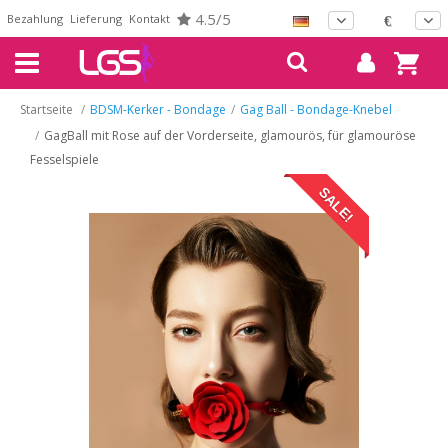
4.5/5
Bezahlung
Lieferung
Kontakt
€
Startseite
/
BDSM-Kerker - Bondage
/
Gag Ball - Bondage-Knebel
/
GagBall mit Rose auf der Vorderseite, glamourös, für glamouröse
Fesselspiele
SALE!