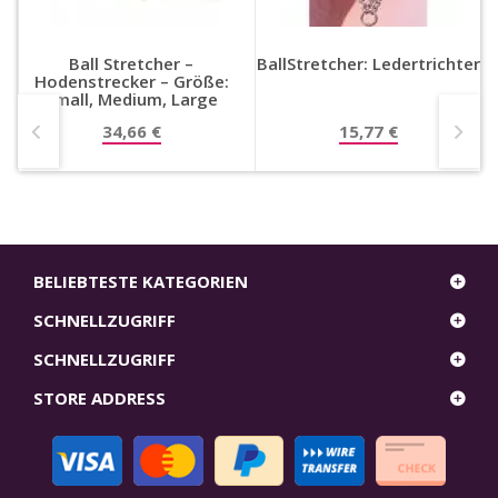
r
Ball Stretcher –
BallStretcher: Ledertrichter
Hodenstrecker – Größe:
Small, Medium, Large
34,66 €
15,77 €
BELIEBTESTE KATEGORIEN
SCHNELLZUGRIFF
SCHNELLZUGRIFF
STORE ADDRESS