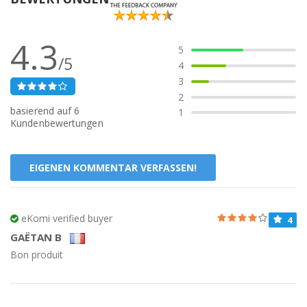
Testen Sie das Produkt vor der ersten Verwendung an einer
kleinen Stelle am Unterarm, um so eine mögliche allergische
Reaktion frühzeitig erkennen zu können.
4.3
Hergestellt in: UK
5
/5
4
3
2
basierend auf
6
1
Kundenbewertungen
EIGENEN KOMMENTAR VERFASSEN!
eKomi verified buyer
4
GAËTAN B
Bon produit