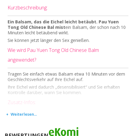
Kurzbeschreibung:
Ein Balsam, das die Eichel leicht betäubt.
Pau Yuen
Tong Old Chinese Bal mist
ein Balsam, der schon nach 10
Minuten leicht betäubend wirkt.
Sie können jetzt länger den Sex genießen.
Wie wird Pau Yuen Tong Old Chinese Balm
angewendet?
Tragen Sie einfach etwas Balsam etwa 10 Minuten vor dem
Geschlechtsverkehr auf Ihre Eichel auf.
Ihre Eichel wird dadurch „desensibilisiert“ und Sie erhalten
Kontrolle darüber, wann Sie kommen.
Zusatz-Infos:
Weiterlesen...
Dieses Produkt ist kein Medikament.
Daher hat dieses Produkt keine heilenden oder vorsorgenden
Eigenschaften, was Krankheiten anbelangt.
BEWERTUNGEN