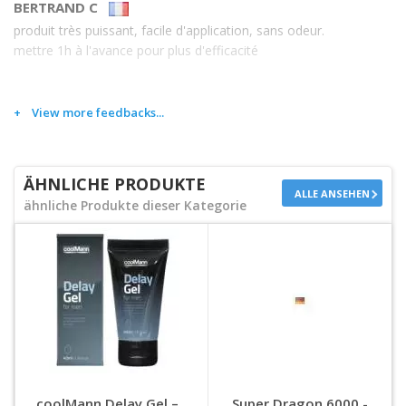
BERTRAND C
produit très puissant, facile d'application, sans odeur.
mettre 1h à l'avance pour plus d'efficacité
View more feedbacks...
ÄHNLICHE PRODUKTE
ALLE ANSEHEN
ähnliche Produkte dieser Kategorie
coolMann Delay Gel –
Super Dragon 6000 -