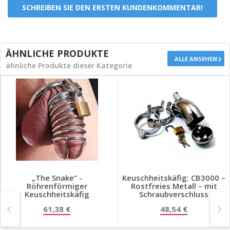
seinem Gewicht von 210 Gramm nicht in Vergessenheit
SCHREIBEN SIE DEN ERSTEN KUNDENKOMMENTAR!
gelangen wird.. Man kann sagen
dass Dein Schwanz
Ballast erträgt
der ihn deutlich sichtbar macht, egal was Du
auch trägst. Dies zieht die Aufmerksamkeit potenzieller
Partner auf Dich !
ÄHNLICHE PRODUKTE
Eigenschaften :
ALLE ANSEHEN
ähnliche Produkte dieser Kategorie
Einheits-Größe 45 mm
aus Edelstahl
Gewicht 210gr
Inklusive Vorhängeschloss
„The Snake“ -
Keuschheitskäfig: CB3000 –
Röhrenförmiger
Rostfreies Metall – mit
Keuschheitskäfig
Schraubverschluss
61,38 €
48,54 €