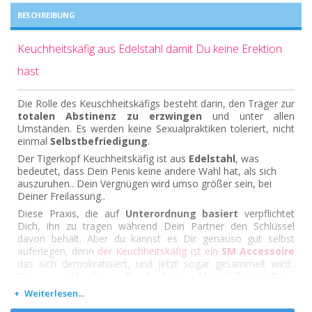
BESCHREIBUNG
Keuchheitskäfig aus Edelstahl damit Du keine Erektion
hast
Die Rolle des Keuschheitskäfigs besteht darin, den Träger zur
totalen Abstinenz zu erzwingen
und unter allen
Umständen. Es werden keine Sexualpraktiken toleriert, nicht
einmal
Selbstbefriedigung
.
Der Tigerkopf Keuchheitskäfig ist aus
Edelstahl
, was
bedeutet, dass Dein Penis keine andere Wahl hat, als sich
auszuruhen.. Dein Vergnügen wird umso größer sein, bei
Deiner Freilassung..
Diese Praxis, die auf
Unterordnung basiert
verpflichtet
Dich, ihn zu tragen während Dein Partner den Schlüssel
davon behält. Aber du kannst es Dir genauso gut selbst
auferlegen, denn
der Keuchheitskäfig ist ein
SM Accessoire
das sich demokratisiert, und jetzt sogar gesammelt wird..
Warum nicht diesen Tigerkopf Keuschheitskäfig in Deine
Sammlung aufnehmen ?
Weiterlesen...
Zumal der Edelstahl-Keuschheitskäfig mit Tigerkopf mit