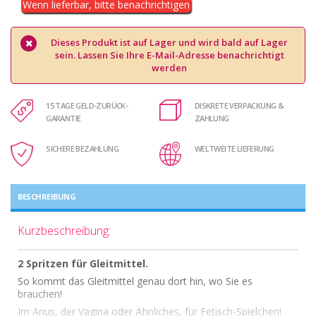
Wenn lieferbar, bitte benachrichtigen
Dieses Produkt ist auf Lager und wird bald auf Lager
sein. Lassen Sie Ihre E-Mail-Adresse benachrichtigt
werden
15 TAGE GELD-ZURÜCK-
DISKRETE VERPACKUNG &
GARANTIE
ZAHLUNG
SICHERE BEZAHLUNG
WELTWEITE LIEFERUNG
BESCHREIBUNG
Kurzbeschreibung:
2 Spritzen für Gleitmittel.
So kommt das Gleitmittel genau dort hin, wo Sie es
brauchen!
Im Anus, der Vagina oder Ähnliches, für Fetisch-Spielchen!