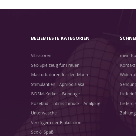
BELIEBTESTE KATEGORIEN
SCHNE
Vibratoren
mein Ko
Sex-Spielzeug für Frauen
Kontakt
Masturbatoren für den Mann
Widerru
Stimulantien - Aphrodisiaka
Sendung
BDSM-Kerker - Bondage
Lieferi
Rosebud - Intimschmuck - Analplug
Lieferdi
Unterwäsche
Zahlung
Verzögern der Ejakulation
Sex & Spaß