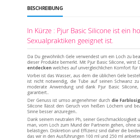
BESCHREIBUNG
In Kürze : Pjur Basic Silicone ist ein 
Sexualpraktiken geeignet ist.
Da Du gewöhnlich Gele verwendest um ein Loch zu bearbe
dieser Produkte bemerkt. Mit Pjur Basic Silicone, wirst 
entdecken
welches auf unvergleichlichen Komfort für
Vorbei ist das Wasser, aus dem die üblichen Gele bestehen
ist nicht notwendig, die Tube auf seinen Schwanz zu
moderate Anwendung und
dank Pjur Basic Silicone
garantiert..
Der Genuss ist umso angenehmer durch
die Farblosi
Silicone llässt den Geruch von heißen Löchern und be
Sinne besser anzuregen..
Dank seinem neutralen Ph, seiner Geschmacklosigkeit u
man, vom Loch zum Mund der Partnerin gehen, ohne s
belästigen. Diskretion und Effizienz sind daher die beide
das wir in den Ausführungen 100 ml und 250 ml anbieten