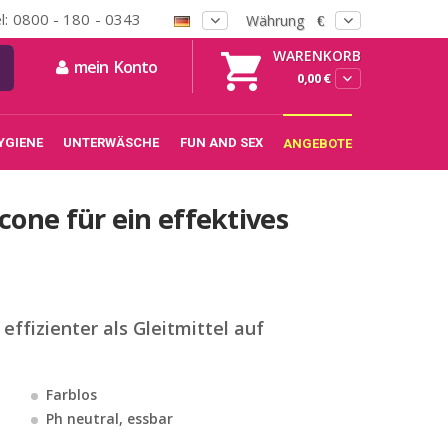
l: 0800 - 180 - 0343
Währung
€
WARENKORB
mein Konto
0,00 €
YGIENE
UNTERWÄSCHE
FUN AND SEX
ANGEBOTE
icone für ein effektives
 effizienter als Gleitmittel auf
Farblos
Ph neutral, essbar