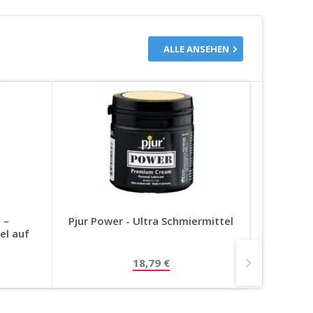
ALLE ANSEHEN
 –
Pjur Power - Ultra Schmiermittel
Intim
el auf
Füllm
18,79 €