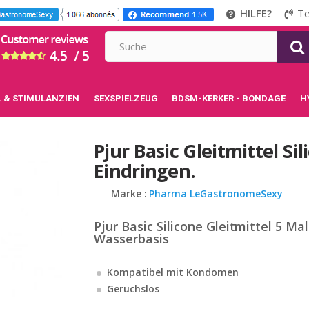
HILFE?
Te
L & STIMULANZIEN
SEXSPIELZEUG
BDSM-KERKER - BONDAGE
H
Pjur Basic Gleitmittel Sil
Eindringen.
Marke :
Pharma LeGastronomeSexy
Pjur Basic Silicone Gleitmittel 5 Mal
Wasserbasis
Kompatibel mit Kondomen
Geruchslos