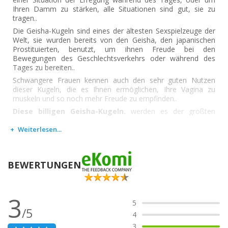
Ihren Damm zu stärken, alle Situationen sind gut, sie zu
tragen..
Die Geisha-Kugeln sind eines der ältesten Sexspielzeuge der
Welt, sie wurden bereits von den Geisha, den japanischen
Prostituierten, benutzt, um ihnen Freude bei den
Bewegungen des Geschlechtsverkehrs oder während des
Tages zu bereiten..
Schwangere Frauen kennen auch den sehr guten Nutzen
dieser Kugeln, die es Ihnen ermöglichen, Ihre Vagina zu
muskeln und so noch mehr Freude zu empfinden..
Diese billigen Geisha-Kugeln.
werden es der größten
Anzahl ermöglichen, das Vergnügen dank ihres kleinen
Preises zu erreichen! Kaufen Sie Ihr Sexspielzeug mit
Weiterlesen...
Vertrauen.
BEWERTUNGEN
3
5
/5
4
3