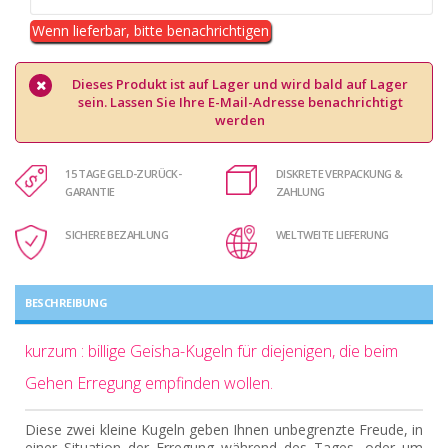
Wenn lieferbar, bitte benachrichtigen
Dieses Produkt ist auf Lager und wird bald auf Lager
sein. Lassen Sie Ihre E-Mail-Adresse benachrichtigt
werden
15 TAGE GELD-ZURÜCK-
DISKRETE VERPACKUNG &
GARANTIE
ZAHLUNG
SICHERE BEZAHLUNG
WELTWEITE LIEFERUNG
BESCHREIBUNG
kurzum : billige Geisha-Kugeln für diejenigen, die beim
Gehen Erregung empfinden wollen.
Diese zwei kleine Kugeln geben Ihnen unbegrenzte Freude, in
einer Situation der Erregung während des Tages, oder um