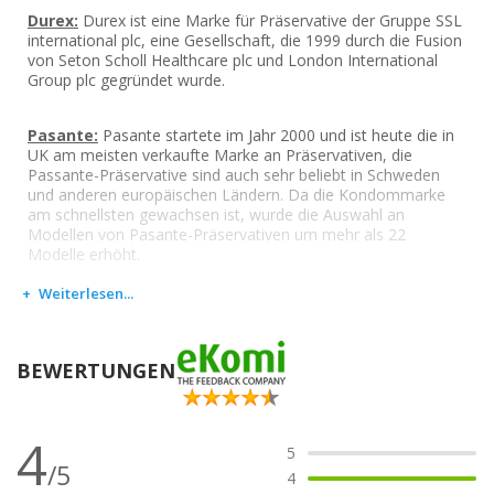
Durex:
Durex ist eine Marke für Präservative der Gruppe SSL
international plc, eine Gesellschaft, die 1999 durch die Fusion
von Seton Scholl Healthcare plc und London International
Group plc gegründet wurde.
Pasante:
Pasante startete im Jahr 2000 und ist heute die in
UK am meisten verkaufte Marke an Präservativen, die
Passante-Präservative sind auch sehr beliebt in Schweden
und anderen europäischen Ländern. Da die Kondommarke
am schnellsten gewachsen ist, wurde die Auswahl an
Modellen von Pasante-Präservativen um mehr als 22
Modelle erhöht.
Weiterlesen...
Hier die Liste der in der 50er-Packung enthaltenen
Kondome:
BEWERTUNGEN
2 x Durex Extra Safe:
Leicht dicker und extra feucht. Für
einen maximalen Schutz. Sie wollen besser geschützt und
beruhigt sein, ohne jedoch auf den Komfort zu verzichten?
4
2 x Durex Elite:
Die Präservative Durex Elite sind extra
5
dünn und extra feucht für ein Maximum an Sinnlichkeit.
/5
4
2 x Durex Pleasuremax
: Die Präservative Durex